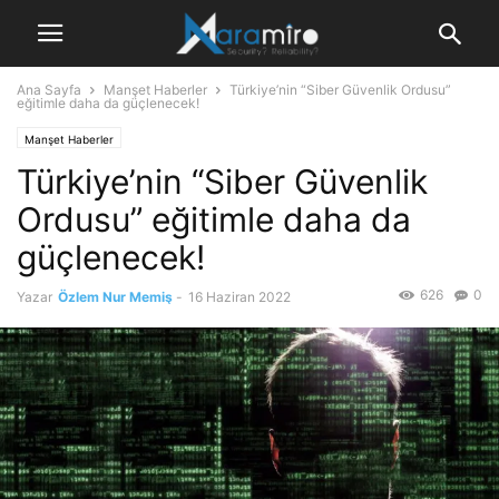
Ana Sayfa
Manşet Haberler
Türkiye’nin “Siber Güvenlik Ordusu”
eğitimle daha da güçlenecek!
Manşet Haberler
Türkiye’nin “Siber Güvenlik
Ordusu” eğitimle daha da
güçlenecek!
626
0
Yazar
Özlem Nur Memiş
-
16 Haziran 2022