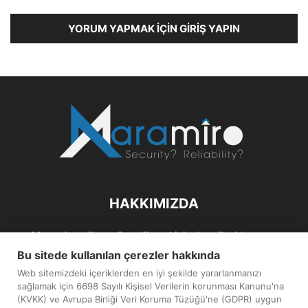
YORUM YAPMAK İÇIN GIRIŞ YAPIN
HAKKIMIZDA
Maramiro; siber güvenlik ve kişisel verileri koruma
alanlarıın sağlıklı büyümelerine odaklanarak bu sektörlerle
Bu sitede kullanılan çerezler hakkında
ilgili güncel haber ve analizler hazırlayıp yayınlayan bir
Web sitemizdeki içeriklerden en iyi şekilde yararlanmanızı
haber sitesidir.
sağlamak için 6698 Sayılı Kişisel Verilerin korunması Kanunu'na
(KVKK) ve Avrupa Birliği Veri Koruma Tüzüğü'ne (GDPR) uygun
İletişim:
maramiro@sentezmedya.com.tr