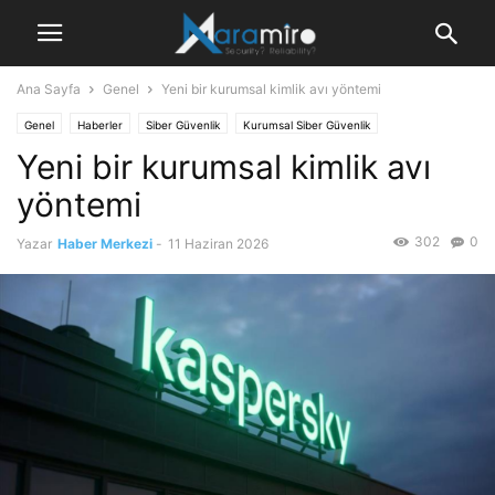
Ana Sayfa
Genel
Yeni bir kurumsal kimlik avı yöntemi
Genel
Haberler
Siber Güvenlik
Kurumsal Siber Güvenlik
Yeni bir kurumsal kimlik avı
Manşet Haberler
yöntemi
302
0
Yazar
Haber Merkezi
-
11 Haziran 2026