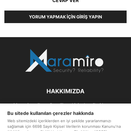
CEVAP VER
YORUM YAPMAK İÇIN GIRIŞ YAPIN
HAKKIMIZDA
Maramiro; siber güvenlik ve kişisel verileri koruma
alanlarıın sağlıklı büyümelerine odaklanarak bu sektörlerle
Bu sitede kullanılan çerezler hakkında
ilgili güncel haber ve analizler hazırlayıp yayınlayan bir
Web sitemizdeki içeriklerden en iyi şekilde yararlanmanızı
haber sitesidir.
sağlamak için 6698 Sayılı Kişisel Verilerin korunması Kanunu'na