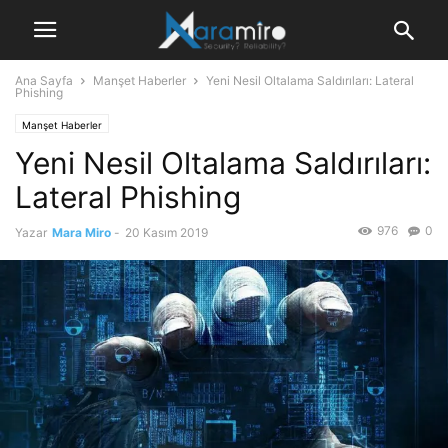
Ana Sayfa
Manşet Haberler
Yeni Nesil Oltalama Saldırıları: Lateral
Phishing
Manşet Haberler
Yeni Nesil Oltalama Saldırıları:
Lateral Phishing
976
0
Yazar
Mara Miro
-
20 Kasım 2019