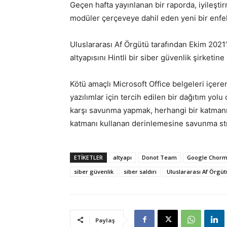
Geçen hafta yayınlanan bir raporda, iyileşt
modüler çerçeveye dahil eden yeni bir enfeksi
Uluslararası Af Örgütü tarafından Ekim 2021’d
altyapısını Hintli bir siber güvenlik şirketine
Kötü amaçlı Microsoft Office belgeleri içere
yazılımlar için tercih edilen bir dağıtım yolu
karşı savunma yapmak, herhangi bir katmanı
katmanı kullanan derinlemesine savunma strate
ETİKETLER
altyapı
Donot Team
Google Chor
siber güvenlik
siber saldırı
Uluslararası Af Örgüt
Paylaş