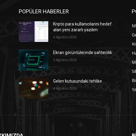
POPÜLER HABERLER
P
Kripto para kullanıcılarını hedef
M
alan yeni zararlı yazılım
G
6 Ağustos 2026
Ki
Ha
Ekran görüntülerinde sahtecilik
5 Ağustos 2026
M
Si
Bi
Gelen kutusundaki tehlike
4 Ağustos 2026
Y
KKIMIZDA
B