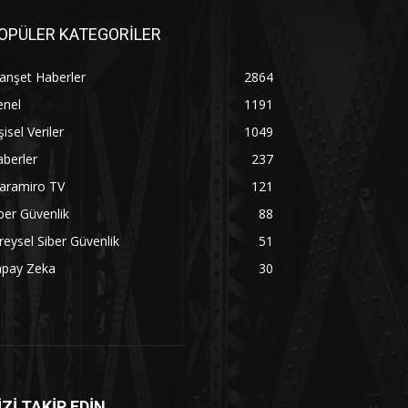
OPÜLER KATEGORİLER
anşet Haberler
2864
enel
1191
şisel Veriler
1049
berler
237
aramiro TV
121
ber Güvenlik
88
reysel Siber Güvenlik
51
apay Zeka
30
İZİ TAKİP EDİN