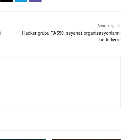
Sonraki İçerik
i
Hacker grubu TA558, seyahat organizasyonlarını
hedefliyor!