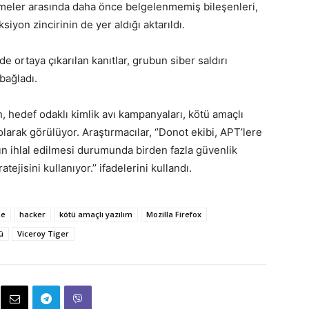
irmeler arasında daha önce belgelenmemiş bileşenleri,
yon zincirinin de yer aldığı aktarıldı.
e ortaya çıkarılan kanıtlar, grubun siber saldırı
 bağladı.
n, hedef odaklı kimlik avı kampanyaları, kötü amaçlı
 olarak görülüyor. Araştırmacılar, ‘’Donot ekibi, APT’lere
n ihlal edilmesi durumunda birden fazla güvenlik
jisini kullanıyor.’’ ifadelerini kullandı.
me
hacker
kötü amaçlı yazılım
Mozilla Firefox
ü
Viceroy Tiger