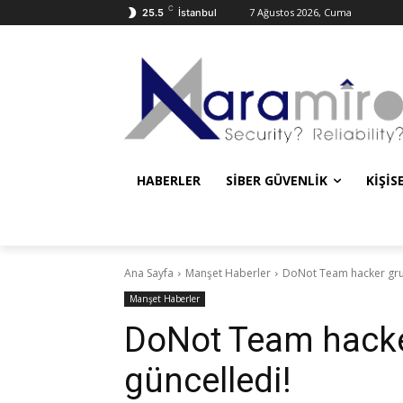
C
7 Ağustos 2026, Cuma
25.5
İstanbul
HABERLER
SIBER GÜVENLIK
KIŞIS
Ana Sayfa
Manşet Haberler
DoNot Team hacker grub
Manşet Haberler
DoNot Team hacker
güncelledi!