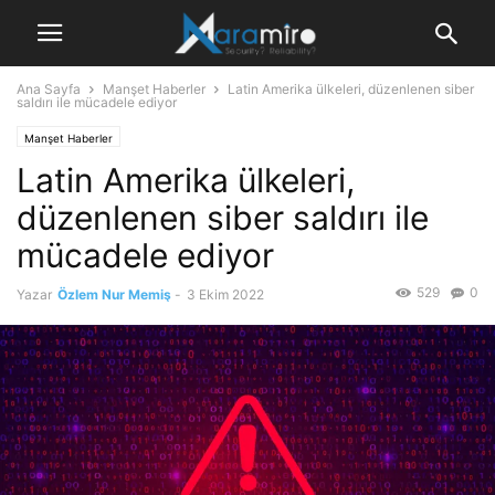
Ana Sayfa
Manşet Haberler
Latin Amerika ülkeleri, düzenlenen siber
saldırı ile mücadele ediyor
Manşet Haberler
Latin Amerika ülkeleri,
düzenlenen siber saldırı ile
mücadele ediyor
529
0
Yazar
Özlem Nur Memiş
-
3 Ekim 2022