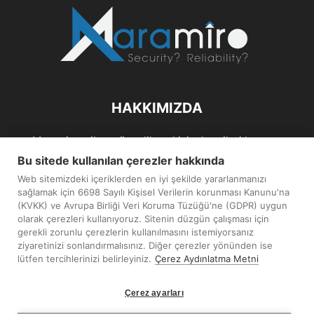
HAKKIMIZDA
Maramiro; siber güvenlik ve kişisel verileri koruma
alanlarıın sağlıklı büyümelerine odaklanarak bu sektörlerle
Bu sitede kullanılan çerezler hakkında
ilgili güncel haber ve analizler hazırlayıp yayınlayan bir
Web sitemizdeki içeriklerden en iyi şekilde yararlanmanızı
haber sitesidir.
sağlamak için 6698 Sayılı Kişisel Verilerin korunması Kanunu'na
(KVKK) ve Avrupa Birliği Veri Koruma Tüzüğü'ne (GDPR) uygun
İletişim:
maramiro@sentezmedya.com.tr
olarak çerezleri kullanıyoruz. Sitenin düzgün çalışması için
gerekli zorunlu çerezlerin kullanılmasını istemiyorsanız
ziyaretinizi sonlandırmalısınız. Diğer çerezler yönünden ise
BIZI TAKIP EDIN
lütfen tercihlerinizi belirleyiniz.
Çerez Aydınlatma Metni
Çerez ayarları