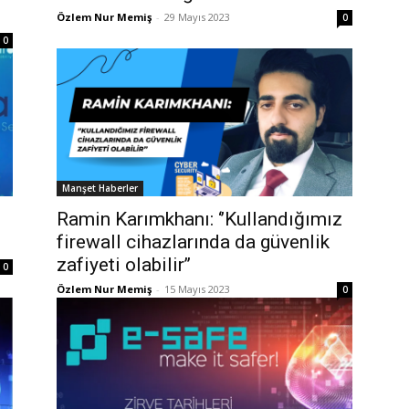
Özlem Nur Memiş
-
29 Mayıs 2023
0
0
Manşet Haberler
Ramin Karımkhanı: ‘’Kullandığımız
firewall cihazlarında da güvenlik
zafiyeti olabilir’’
0
Özlem Nur Memiş
-
15 Mayıs 2023
0