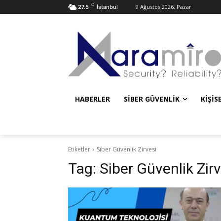
C
9 Ağustos 2026, Pazar
27.5
İstanbul
HABERLER
SIBER GÜVENLIK
KIŞIS
Etiketler
Siber Güvenlik Zirvesi
Tag:
Siber Güvenlik Zirv