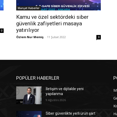
Manşet Haberler
Kamu ve özel sektördeki siber
güvenlik zafiyetleri masaya
yatırılıyor
0
Özlem Nur Memiş
-
11 Şubat 2022
0
POPÜLER HABERLER
P
İletişim ve dijitalde yeni
M
yapılanma
G
9 Ağustos 2026
Ki
Ha
Siber güvenlikte yerli ürün şart