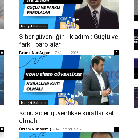
Manşet Haberler
Siber güvenliğin ilk adımı: Güçlü ve
farklı parolalar
Fatma Nur Argun
-
7 Ağustos 2023
0
0
Manşet Haberler
Konu siber güvenlikse kurallar katı
olmalı
Özlem Nur Memiş
-
14 Temmuz 2023
0
0