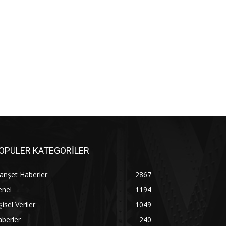
OPÜLER KATEGORİLER
anşet Haberler
2867
enel
1194
şisel Veriler
1049
berler
240