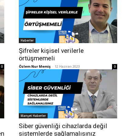
Haberler
Şifreler kişisel verilerle
örtüşmemeli
Özlem Nur Memiş
-
12 Haziran 2023
0
0
Manşet Haberler
Siber güvenliği cihazlarda değil
en
sistemlerde sağlamalısınız