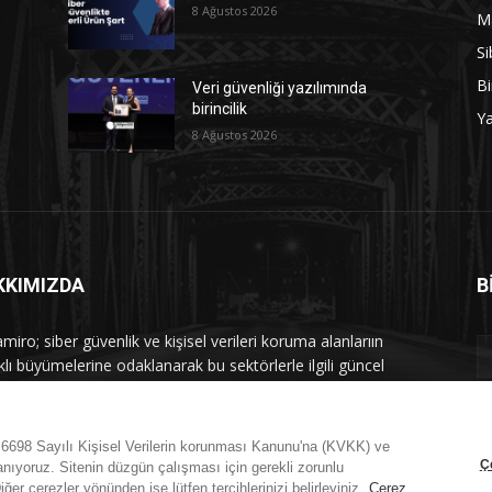
8 Ağustos 2026
M
Si
Bi
Veri güvenliği yazılımında
birincilik
Y
8 Ağustos 2026
KKIMIZDA
B
iro; siber güvenlik ve kişisel verileri koruma alanlarıın
klı büyümelerine odaklanarak bu sektörlerle ilgili güncel
 ve analizler hazırlayıp yayınlayan bir haber sitesidir.
mle iletişime geçin:
maramiro@sentezmedya.com.tr
n 6698 Sayılı Kişisel Verilerin korunması Kanunu'na (KVKK) ve
Ç
nıyoruz. Sitenin düzgün çalışması için gerekli zorunlu
ğer çerezler yönünden ise lütfen tercihlerinizi belirleyiniz.
Çerez