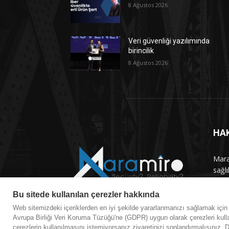
8 Ağustos 2026
Veri güvenliği yazılımında
birincilik
8 Ağustos 2026
HA
Maram
sağlı
haber
Bu sitede kullanılan çerezler hakkında
Bizi
Web sitemizdeki içeriklerden en iyi şekilde yararlanmanızı sağlamak içi
Avrupa Birliği Veri Koruma Tüzüğü'ne (GDPR) uygun olarak çerezleri kulla
çerezlerin kullanılmasını istemiyorsanız ziyaretinizi sonlandırmalısınız. Di