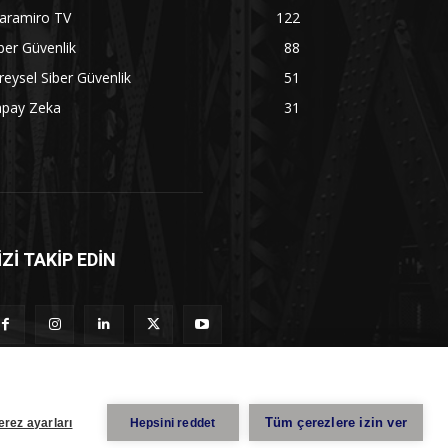
aramiro TV
122
ber Güvenlik
88
reysel Siber Güvenlik
51
apay Zeka
31
İZİ TAKİP EDİN
Tüm çerezlere izin ver
erez ayarları
Hepsini reddet