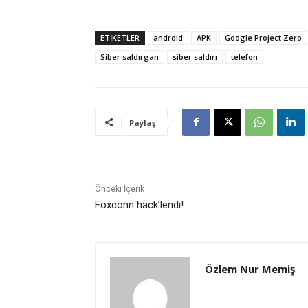
ETİKETLER
android
APK
Google Project Zero
Siber saldırgan
siber saldırı
telefon
Paylaş
Önceki İçerik
Foxconn hack’lendi!
Özlem Nur Memiş