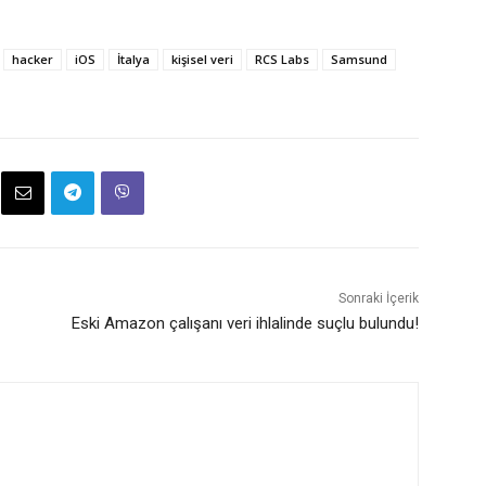
hacker
iOS
İtalya
kişisel veri
RCS Labs
Samsund
Sonraki İçerik
Eski Amazon çalışanı veri ihlalinde suçlu bulundu!