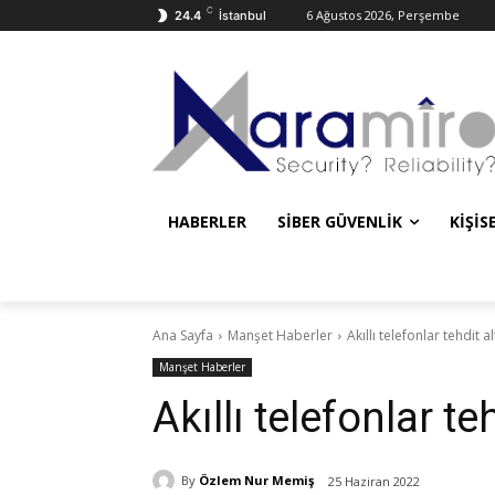
C
6 Ağustos 2026, Perşembe
24.4
İstanbul
HABERLER
SIBER GÜVENLIK
KIŞIS
Ana Sayfa
Manşet Haberler
Akıllı telefonlar tehdit a
Manşet Haberler
Akıllı telefonlar te
By
Özlem Nur Memiş
25 Haziran 2022