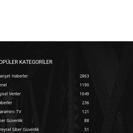
OPÜLER KATEGORİLER
anşet Haberler
2863
enel
1190
şisel Veriler
1049
berler
236
aramiro TV
121
ber Güvenlik
88
reysel Siber Güvenlik
51