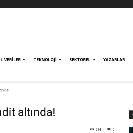
EL VERILER
TEKNOLOJI
SEKTÖREL
YAZARLAR
ltında!
hdit altında!
514
0