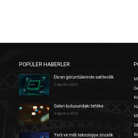
POPÜLER HABERLER
P
Ekran görüntülerinde sahtecilik
M
5 Ağustos 2026
G
Ki
Ha
Gelen kutusundaki tehlike
4 Ağustos 2026
M
Si
Bi
Yerli ve milli teknolojiye öncelik