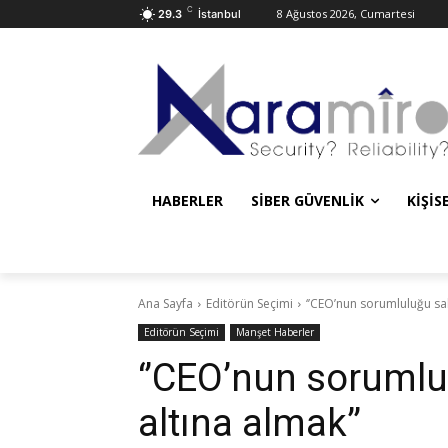
C
8 Ağustos 2026, Cumartesi
29.3
İstanbul
HABERLER
SIBER GÜVENLIK
KIŞIS
Ana Sayfa
Editörün Seçimi
‘’CEO’nun sorumluluğu sald
Editörün Seçimi
Manşet Haberler
‘’CEO’nun sorumlul
altına almak’’