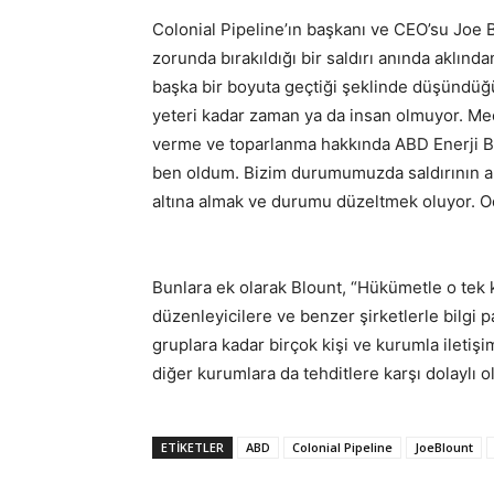
Colonial Pipeline’ın başkanı ve CEO’su Joe B
zorunda bırakıldığı bir saldırı anında aklın
başka bir boyuta geçtiği şeklinde düşündüğün
yeteri kadar zaman ya da insan olmuyor. Mecbu
verme ve toparlanma hakkında ABD Enerji Baka
ben oldum. Bizim durumumuzda saldırının a
altına almak ve durumu düzeltmek oluyor. Od
Bunlara ek olarak Blount, “Hükümetle o tek
düzenleyicilere ve benzer şirketlerle bilgi
gruplara kadar birçok kişi ve kurumla iletiş
diğer kurumlara da tehditlere karşı dolaylı o
ETİKETLER
ABD
Colonial Pipeline
JoeBlount