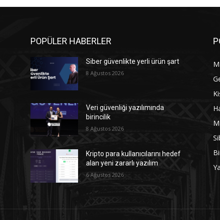
POPÜLER HABERLER
P
Siber güvenlikte yerli ürün şart
M
8 Ağustos 2026
G
Ki
Ha
Veri güvenliği yazılımında
birincilik
M
8 Ağustos 2026
Si
Bi
Kripto para kullanıcılarını hedef
alan yeni zararlı yazılım
Y
6 Ağustos 2026