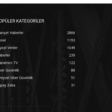
OPÜLER KATEGORİLER
anşet Haberler
2866
enel
1193
şisel Veriler
1049
berler
239
aramiro TV
122
ber Güvenlik
88
reysel Siber Güvenlik
51
apay Zeka
31