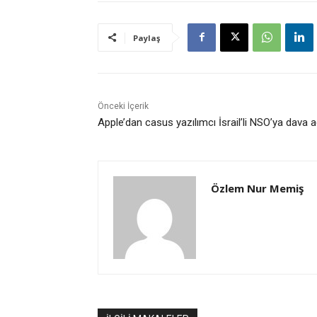
Paylaş
Önceki İçerik
Apple’dan casus yazılımcı İsrail’li NSO’ya dava aç
Özlem Nur Memiş