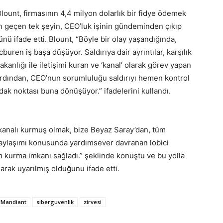
lount, firmasının 4,4 milyon dolarlık bir fidye ödemek
dan geçen tek şeyin, CEO’luk işinin gündeminden çıkıp
ü ifade etti. Blount, “Böyle bir olay yaşandığında,
ren iş başa düşüyor. Saldırıya dair ayrıntılar, karşılık
nlığı ile iletişimi kuran ve ‘kanal’ olarak görev yapan
rdından, CEO’nun sorumluluğu saldırıyı hemen kontrol
ak noktası buna dönüşüyor.” ifadelerini kullandı.
 kanalı kurmuş olmak, bize Beyaz Saray’dan, tüm
 paylaşımı konusunda yardımsever davranan lobici
im kurma imkanı sağladı.” şeklinde konuştu ve bu yolla
larak uyarılmış olduğunu ifade etti.
Mandiant
siberguvenlik
zirvesi