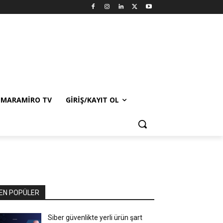
MARAMIRO TV
GIRIŞ/KAYIT OL
EN POPÜLER
Siber güvenlikte yerli ürün şart