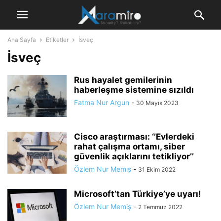
Ana Sayfa
Etiketler
İsveç
İsveç
Rus hayalet gemilerinin
haberleşme sistemine sızıldı
Fatma Nur Argun
-
30 Mayıs 2023
Cisco araştırması: ‘’Evlerdeki
rahat çalışma ortamı, siber
güvenlik açıklarını tetikliyor’’
Özlem Nur Memiş
-
31 Ekim 2022
Microsoft’tan Türkiye’ye uyarı!
Özlem Nur Memiş
-
2 Temmuz 2022