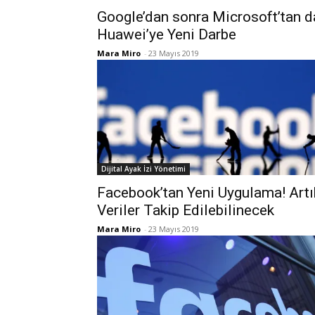
Google’dan sonra Microsoft’tan d
Huawei’ye Yeni Darbe
Mara Miro
-
23 Mayıs 2019
Dijital Ayak İzi Yönetimi
Facebook’tan Yeni Uygulama! Artı
Veriler Takip Edilebilinecek
Mara Miro
-
23 Mayıs 2019