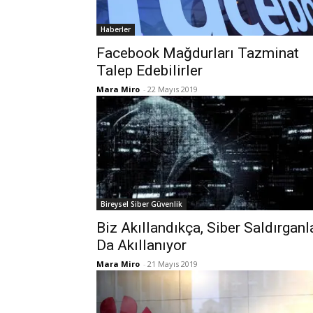
Haberler
Facebook Mağdurları Tazminat
Talep Edebilirler
Mara Miro
-
22 Mayıs 2019
Bireysel Siber Güvenlik
Biz Akıllandıkça, Siber Saldırganl
Da Akıllanıyor
Mara Miro
-
21 Mayıs 2019