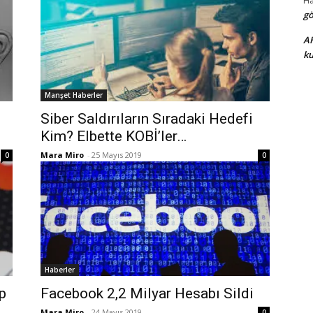
H
gö
A
ku
Manşet Haberler
Siber Saldırıların Sıradaki Hedefi
Kim? Elbette KOBİ’ler…
Mara Miro
-
25 Mayıs 2019
0
0
Haberler
p
Facebook 2,2 Milyar Hesabı Sildi
Mara Miro
-
24 Mayıs 2019
0