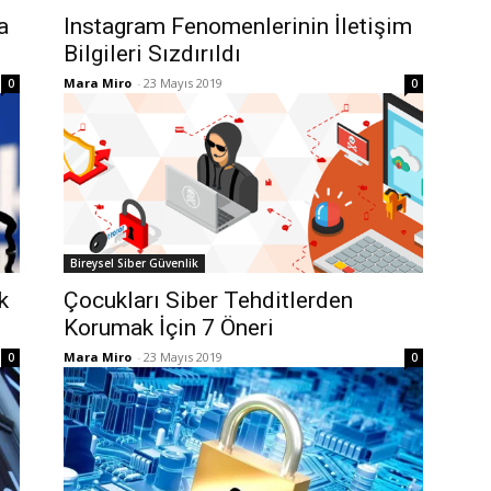
a
Instagram Fenomenlerinin İletişim
Bilgileri Sızdırıldı
Mara Miro
-
23 Mayıs 2019
0
0
Bireysel Siber Güvenlik
k
Çocukları Siber Tehditlerden
Korumak İçin 7 Öneri
Mara Miro
-
23 Mayıs 2019
0
0