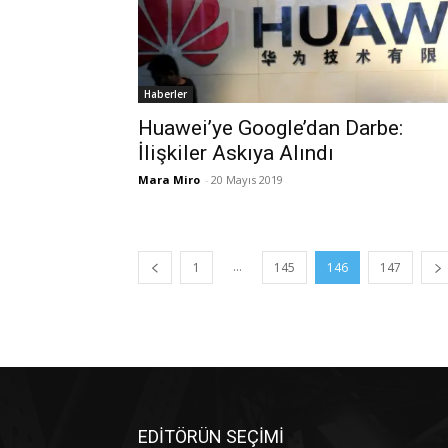
Haberler
Huawei’ye Google’dan Darbe:
İlişkiler Askıya Alındı
Mara Miro
-
20 Mayıs 2019
...
1
145
146
147
EDİTÖRÜN SEÇİMİ