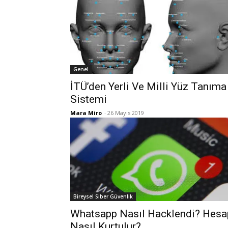
Genel
İTÜ’den Yerli Ve Milli Yüz Tanıma
Sistemi
Mara Miro
-
26 Mayıs 2019
Bireysel Siber Güvenlik
Whatsapp Nasıl Hacklendi? Hesa
Nasıl Kurtulur?