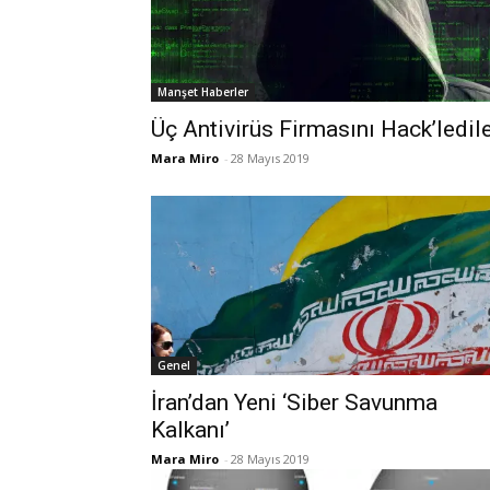
Manşet Haberler
Üç Antivirüs Firmasını Hack’ledil
Mara Miro
-
28 Mayıs 2019
Genel
İran’dan Yeni ‘Siber Savunma
Kalkanı’
Mara Miro
-
28 Mayıs 2019