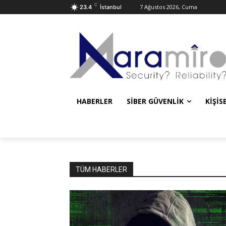
C
7 Ağustos 2026, Cuma
23.4
İstanbul
HABERLER
SIBER GÜVENLIK
KIŞIS
TÜM HABERLER