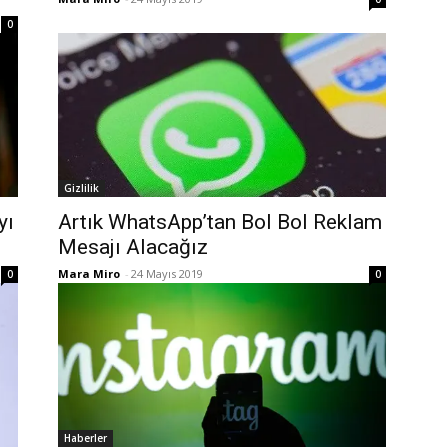
0
Gizlilik
yı
Artık WhatsApp’tan Bol Bol Reklam
Mesajı Alacağız
Mara Miro
-
24 Mayıs 2019
0
0
Haberler