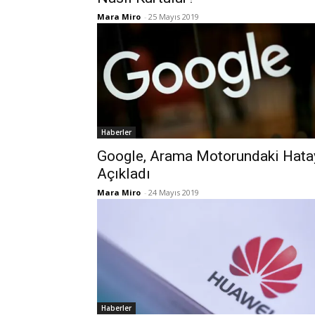
Mara Miro
-
25 Mayıs 2019
Haberler
Google, Arama Motorundaki Hata
Açıkladı
Mara Miro
-
24 Mayıs 2019
Haberler