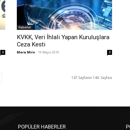
Haberler
KVKK, Veri İhlali Yapan Kuruluşlara
Ceza Kesti
Mara Miro
-
19 Mayıs 2019
0
0
147 Sayfanın 146. Sayfası
POPÜLER HABERLER
P