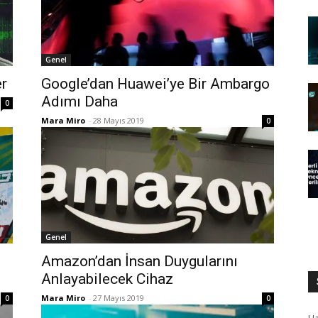
Genel
er
Google’dan Huawei’ye Bir Ambargo
Adımı Daha
0
Mara Miro
-
28 Mayıs 2019
0
Genel
Amazon’dan İnsan Duygularını
Anlayabilecek Cihaz
Mara Miro
-
27 Mayıs 2019
0
0