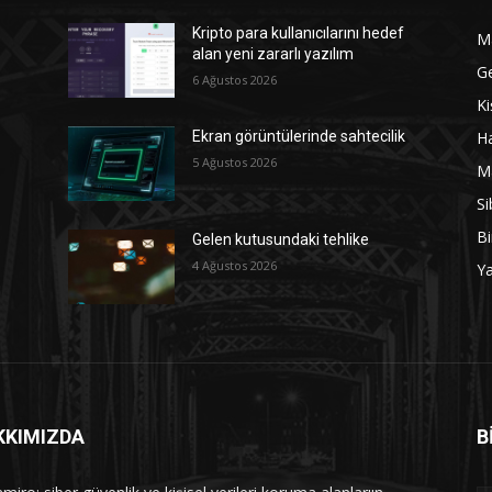
Kripto para kullanıcılarını hedef
M
alan yeni zararlı yazılım
G
6 Ağustos 2026
Ki
Ha
Ekran görüntülerinde sahtecilik
5 Ağustos 2026
M
Si
Bi
Gelen kutusundaki tehlike
4 Ağustos 2026
Y
KKIMIZDA
B