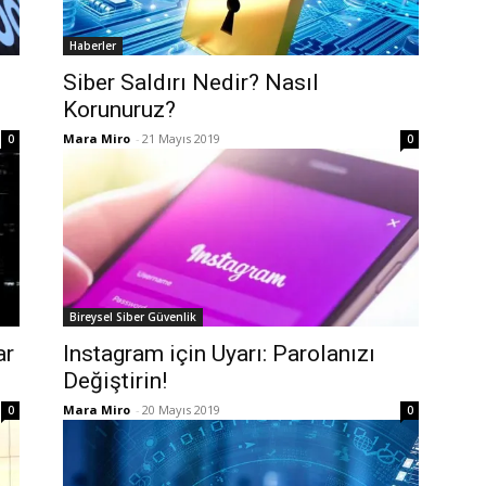
Haberler
Siber Saldırı Nedir? Nasıl
Korunuruz?
Mara Miro
-
21 Mayıs 2019
0
0
Bireysel Siber Güvenlik
ar
Instagram için Uyarı: Parolanızı
Değiştirin!
Mara Miro
-
20 Mayıs 2019
0
0