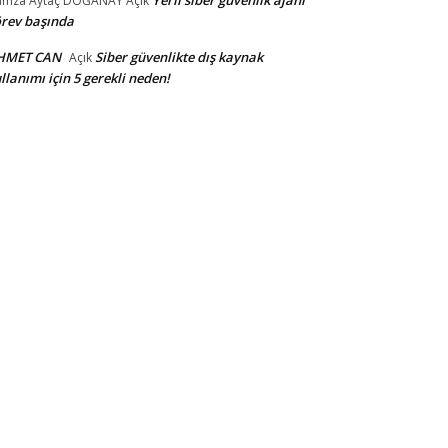
amza Aytaç DOĞANAY
Açık
rev başında
HMET CAN
Siber güvenlikte dış kaynak
Açık
llanımı için 5 gerekli neden!