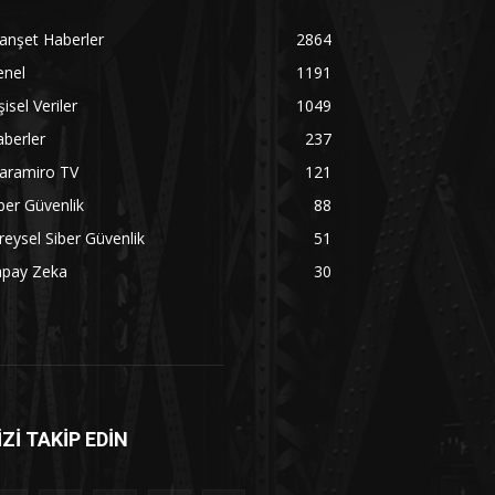
anşet Haberler
2864
enel
1191
şisel Veriler
1049
berler
237
aramiro TV
121
ber Güvenlik
88
reysel Siber Güvenlik
51
apay Zeka
30
İZİ TAKİP EDİN